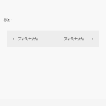
标签：
页岩陶土烧结砖工厂: 带动地方经济增长的重要支柱
页岩陶土烧结砖工厂的生产流程及技术解析