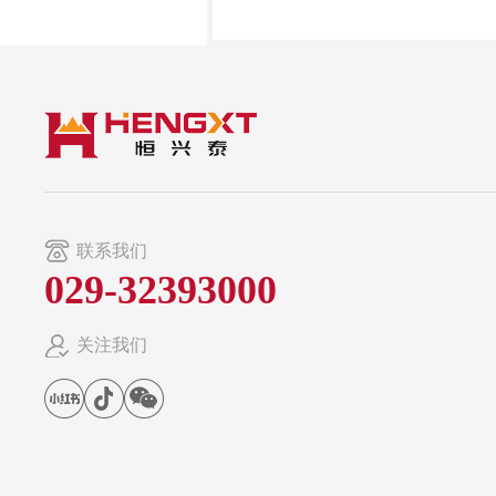
联系我们
029-32393000
关注我们