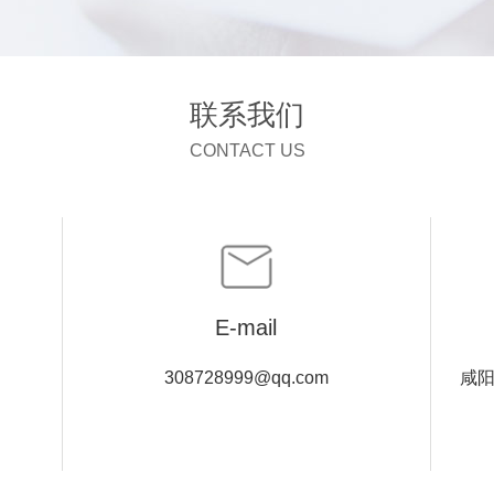
联系我们
CONTACT US
E-mail
308728999@qq.com
咸