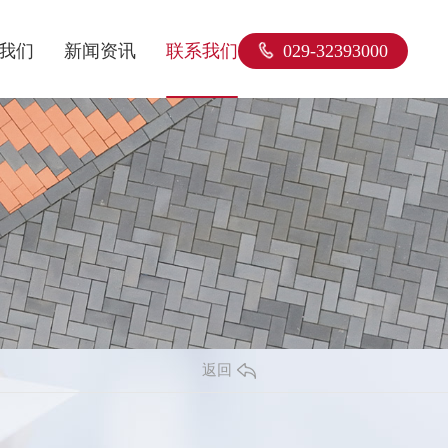
我们
新闻资讯
联系我们
029-32393000
返回