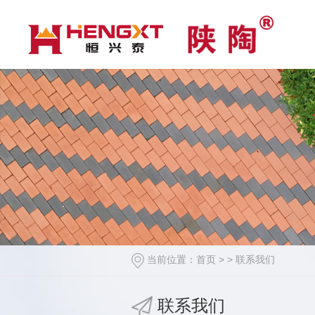
当前位置：
首页
> >
联系我们
联系我们